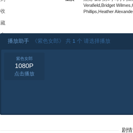
Verafield,Bridget Wilmes
收
Phillips,Heather Alexand
藏
夹
播放助手
《紫色女郎》 共
1
个 请选择播放
紫色女郎
1080P
点击
剧情