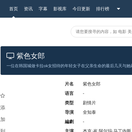
首页
资讯
字幕
影视库
今日更新
排行榜
紫色女郎
片名
紫色女郎
语言
-
类型
剧情片
添
导演
全知泰
加
編劇
-
到
主演
杰克·崔,阿尔玛·马丁内斯,金俊成,Ti