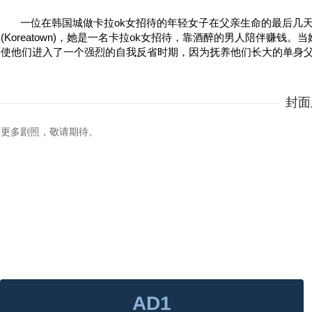
一位在韩国城做卡拉ok女招待的年轻女子在父亲生命的最后几天与
(Koreatown)，她是一名卡拉ok女招待，靠酒醉的男人陪伴赚
使他们进入了一个强烈的自我反省时期，因为抚养他们长大的单身
封面
更多剧照，敬请期待。
AD1