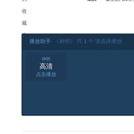
收
藏
夹
播放助手
《神明》 共
1
个 请选择播放
神明
高清
点击