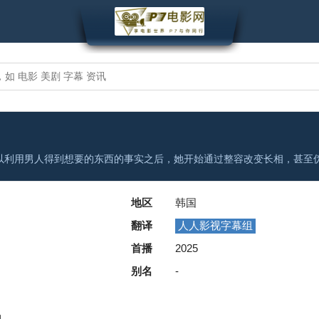
地区
韩国
翻译
人人影视字幕组
首播
2025
别名
-
尚