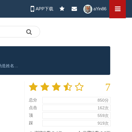
APP下载
aYin86
尹智姬(金圭丽饰)从小自焚开始痴迷于巫术。在认识到可以利用男人得到想要的东西的事实之后，她开始通过整容改变长相，甚至伪造姓名、学历、身份，过着完全不同的生活。在这种情况下，尝到权力滋味的尹智姬终于陷入了要将大韩民国掌握在自己手中的野心之中，PD郑贤洙(安内相)和报道记者们在追踪迅速跃升为大选候选人的检察官出身的政治人物金硕一和她的过程中，对两人之间可疑的连接环节产生了强烈的疑惑，但越是接近可怕的真相就越是危险。。。。。。
7
总分
850分
点击
162次
顶
559次
踩
919次