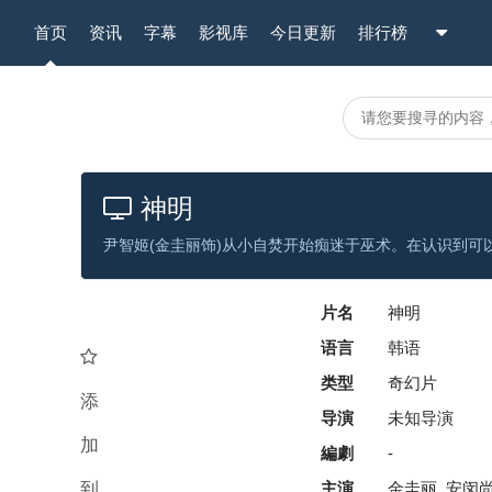
首页
资讯
字幕
影视库
今日更新
排行榜
神明
片名
神明
语言
韩语
类型
奇幻片
添
导演
未知导演
加
編劇
-
到
主演
金圭丽, 安闵