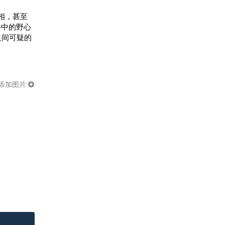
相，甚至
手中的野心
之间可疑的
添加图片