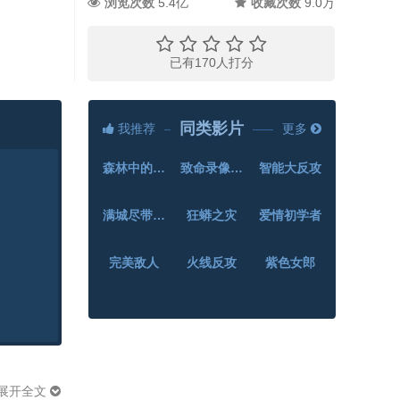
浏览次数
5.4亿
收藏次数
9.0万
已有
170
人打分
同类影片
我推荐
更多
森林中的餐厅
致命录像带99
智能大反攻
满城尽带黄金甲
狂蟒之灾
爱情初学者
完美敌人
火线反攻
紫色女郎
展开全文