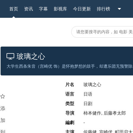
首页
资讯
字幕
影视库
今日更新
排行榜
玻璃之心
片名
玻璃之心
语言
日语
类型
日剧
添
导演
柿本健作, 后藤孝太郎
加
編劇
-
到
主演
佐藤健, 宫崎优, 町田启太