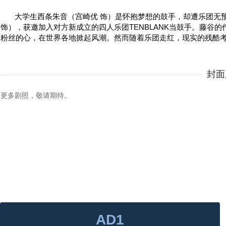
大学生西条朱音（宫崎优 饰）是怀抱梦想的鼓手，却遭乐团无
饰），获邀加入对方新成立的四人乐团TENBLANK当鼓手。藤谷的
粉丝的心，在世界各地掀起风潮。然而随着乐团走红，现实的残酷
封面
更多剧照，敬请期待。
AD1