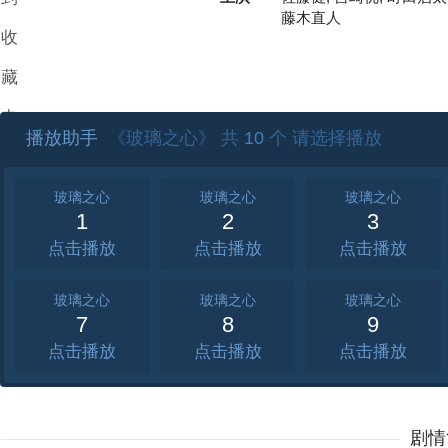
藤木直人
收
藏
夹
播放助手
《玻璃之心》 共
10
个 请选择播放
玻璃之心
玻璃之心
玻璃之心
1
2
3
点击
点击
点击
玻璃之心
玻璃之心
玻璃之心
7
8
9
点击
点击
点击
剧情