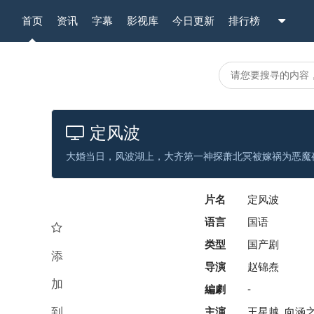
首页
资讯
字幕
影视库
今日更新
排行榜
定风波
片名
定风波
语言
国语
类型
国产剧
添
导演
赵锦焘
加
編劇
-
到
主演
王星越, 向涵之