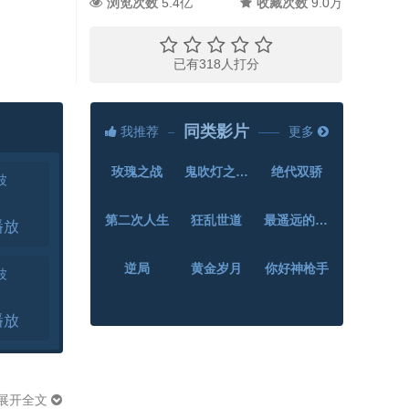
浏览次数
5.4亿
收藏次数
9.0万
已有
318
人打分
同类影片
我推荐
更多
玫瑰之战
鬼吹灯之云南虫谷
绝代双骄
波
第二次人生
狂乱世道
最遥远的距离
逆局
黄金岁月
你好神枪手
波
波
展开全文