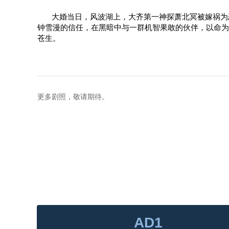
点击
点击
点击
大婚当日，风波湖上，大齐第一神探萧北冥被嫁祸为
钟雪漫的信任，在黑暗中与一群机智果敢的伙伴，以命为
苍生。
更多剧照，敬请期待。
AD1