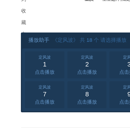
收
藏
夹
播放助手
《定风波》 共
18
个 请选择播放
定风波
定风波
定
1
2
点击
点击
点击
定风波
定风波
定
7
8
点击
点击
点击
定风波
定风波
定
13
14
1