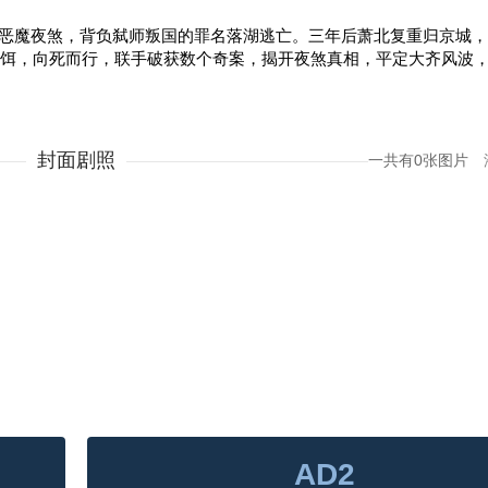
点击
点击
点击
恶魔夜煞，背负弑师叛国的罪名落湖逃亡。三年后萧北复重归京城，
饵，向死而行，联手破获数个奇案，揭开夜煞真相，平定大齐风波
封面剧照
一共有0张图片
AD2