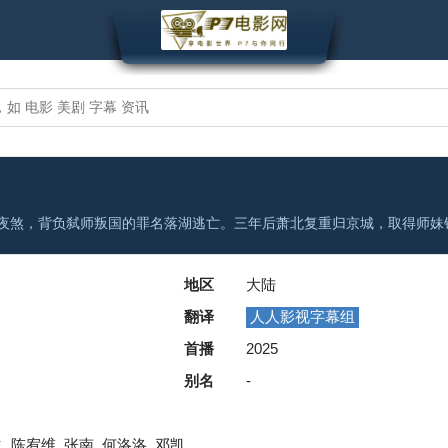
地区
大陆
翻译
人人影视字幕组
首播
2025
别名
-
, 陈宥维, 张南, 何洛洛, 邓凯