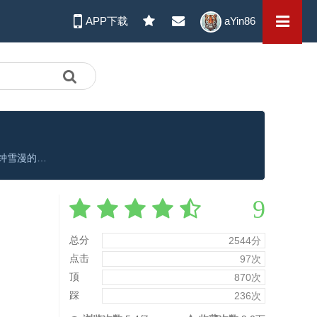
APP下载
aYin86
大婚当日，风波湖上，大齐第一神探萧北冥被嫁祸为恶魔夜煞，背负弑师叛国的罪名落湖逃亡。三年后萧北复重归京城，取得师妹钟雪漫的信任，在黑暗中与一群机智果敢的伙伴，以命为饵，向死而行，联手破获数个奇案，揭开夜煞真相，平定大齐风波，守护天下苍生。
9
总分
2544分
点击
97次
顶
870次
踩
236次