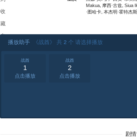
Makua, 摩西·古兹, Siua I
收
·图哈卡, 本杰明·霍特杰斯, 
藏
夹
播放助手
《战酋》 共
2
个 请选择播放
战酋
战酋
1
2
点击
点击
剧情