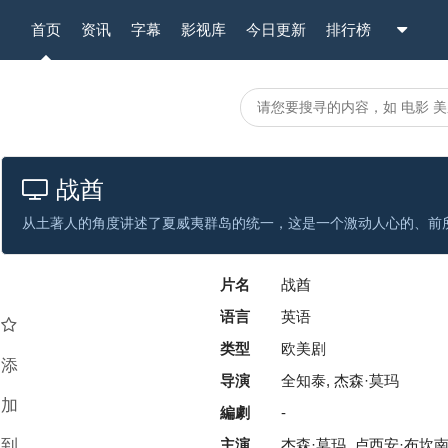
首页
资讯
字幕
影视库
今日更新
排行榜
战酋
片名
战酋
语言
英语
类型
欧美剧
添
导演
全知泰, 杰森·莫玛
加
編劇
-
到
主演
杰森·莫玛, 卢西安·布坎南, 特