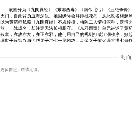
该剧分为《九阴真经》《东邪西毒》《南帝北丐》《五绝争锋
灭门，自此背负血海深仇。她因缘际会拜师桃花岛，从此改名梅超
以为黄药师私藏《九阴真经》不愿传授，梅陈二人情根深种，定情
煞，一战成名，却注定无法长相厮守。《东邪西毒》单元讲述了黄
孩童，亦敌亦友，亦正亦邪，他们用自己的规则打破江湖秩序，掀
理世子段智兴与丐帮弟子洪七一见如故，乌蛮女子依火误将洪七当
丐帮帮主，昔日父辈深仇却引兄弟反目，“一阳指”对上“降龙十八掌
重现，引江湖厮杀，少女葭兰意外成为寻经“活地图”，遭各路人马
封面
约定华山论剑，天下第一者得《九阴真经》，最终全真教王重阳力
更多剧照，敬请期待。