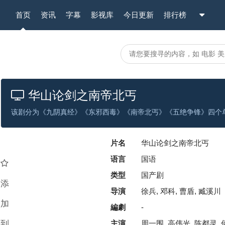
首页
资讯
字幕
影视库
今日更新
排行榜
华山论剑之南帝北丐
片名
华山论剑之南帝北丐
语言
国语
类型
国产剧
添
导演
徐兵, 邓科, 曹盾, 臧溪川
加
編劇
-
到
主演
周一围, 高伟光, 陈都灵, 