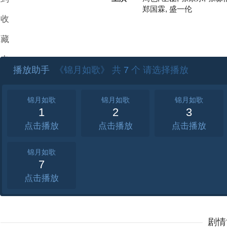
郑国霖, 盛一伦
收
藏
夹
播放助手
《锦月如歌》 共
7
个 请选择播放
锦月如歌
锦月如歌
锦月如歌
1
2
3
点击
点击
点击
锦月如歌
7
点击
剧情