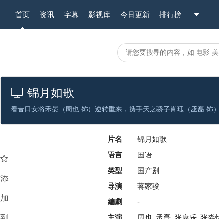
首页
资讯
字幕
影视库
今日更新
排行榜
锦月如歌
看昔日女将禾晏（周也 饰）逆转重来，携手天之骄子肖珏（丞磊 饰
片名
锦月如歌
语言
国语
类型
国产剧
添
导演
蒋家骏
加
編劇
-
到
主演
周也, 丞磊, 张康乐, 张淼怡