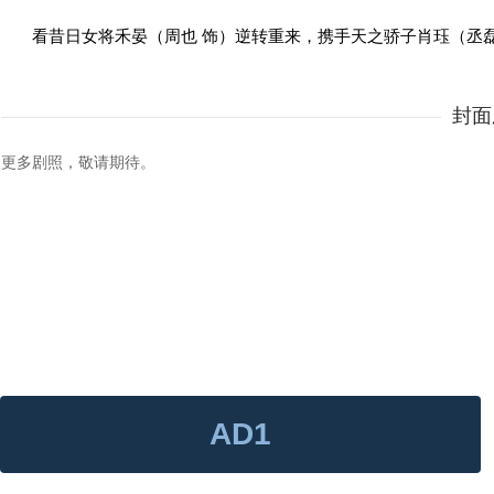
看昔日女将禾晏（周也 饰）逆转重来，携手天之骄子肖珏（丞
封面
更多剧照，敬请期待。
AD1