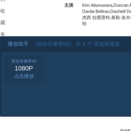
主演
Kim Abunuwara,Duncan 
收
Davila-Beltran,Dashiell D
杰西·拉图雷特,泰勒·洛夫顿,
藏
特
夹
播放助手
《致命录像带99》 共
1
个 请选择播放
致命录像带99
1080P
点击