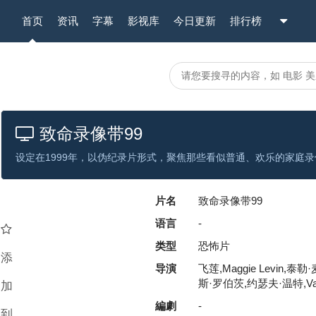
首页
资讯
字幕
影视库
今日更新
排行榜
致命录像带99
设定在1999年，以伪纪录片形式，聚焦那些看似普通、欢乐的家庭录
片名
致命录像带99
语言
-
类型
恐怖片
添
导演
飞莲,Maggie Levin,
斯·罗伯茨,约瑟夫·温特,Vane
加
編劇
-
到