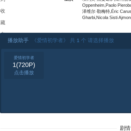
Oppenheim,Paolo Pie
收
泽维尔·勒梅特,Éric Caruso,Fr
Gharbi,Nicola Sisti Ajmo
藏
夹
播放助手
《爱情初学者》 共
1
个 请选择播放
爱情初学者
1(720P)
点击
剧情