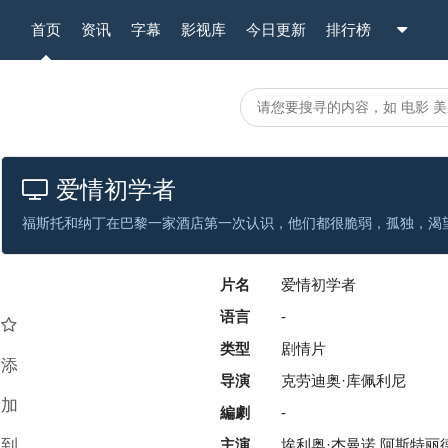
首页
资讯
字幕
影视库
今日更新
排行榜
爱情初学者
片名
爱情初学者
语言
-
类型
剧情片
添
导演
克劳迪奥·库佩利尼
加
編劇
-
到
主演
埃利奥·杰曼诺,阿斯特丽德