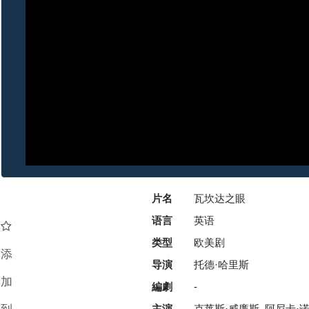
片名
瓦坎达之眼
语言
英语
类型
欧美剧
添
导演
托德·哈里斯
加
編劇
-
主演