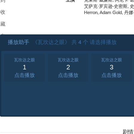
到
克莱斯·威廉斯, 阿尼卡·诺
艾萨克·罗宾逊-史密斯, 史蒂
收
Herron, Adam Gold, 
藏
夹
播放助手
《瓦坎达之眼》 共
4
个 请选择播放
瓦坎达之眼
瓦坎达之眼
瓦坎达之眼
1
2
3
点击
点击
点击
剧情