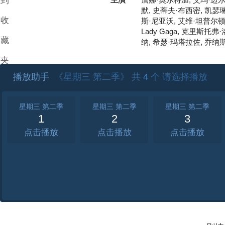
到
詹娜·奥尔特加, 艾玛·迈尔
默, 史蒂夫·布西密, 凯瑟
收
斯·尼亚沃, 艾维·坦普尔顿,
Lady Gaga, 克里斯托
藏
纳, 希瑟·玛塔拉佐, 乔纳
夹
播放助手
《星期三 第二季》 共
4
个 请选择播放
星期三 第二季
星期三 第二季
星期三 第二季
1
2
3
点击
点击
点击