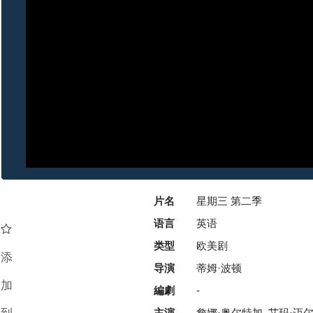
片名
星期三 第二季
语言
英语
类型
欧美剧
添
导演
蒂姆·波顿
加
編劇
-
主演