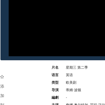
片名
星期三 第二季
语言
英语
类型
欧美剧
添
导演
蒂姆·波顿
加
編劇
-
主演