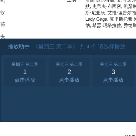
到
詹娜·奥尔特加, 艾玛·迈尔
默, 史蒂夫·布西密, 凯瑟
收
斯·尼亚沃, 艾维·坦普尔顿,
Lady Gaga, 克里斯托
藏
纳, 希瑟·玛塔拉佐, 乔纳
夹
播放助手
《星期三 第二季》 共
4
个 请选择播放
星期三 第二季
星期三 第二季
星期三 第二季
1
2
3
点击
点击
点击