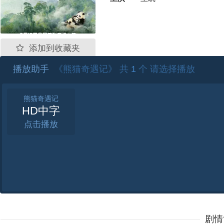
添加到收藏夹
播放助手
《熊猫奇遇记》 共
1
个 请选择播放
熊猫奇遇记
HD中字
点击
剧情