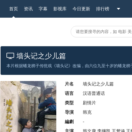
首页
资讯
字幕
影视库
今日更新
排行榜
墙头记之少儿篇
片名
墙头记之少儿篇
语言
汉语普通话
类型
剧情片
导演
韩克
編劇
-
主演
韩文庚,李继凯,王梦涵,王