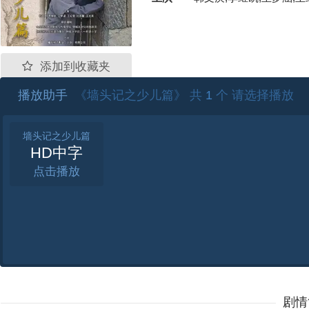
添加到收藏夹
播放助手
《墙头记之少儿篇》 共
1
个 请选择播放
墙头记之少儿篇
HD中字
点击
剧情