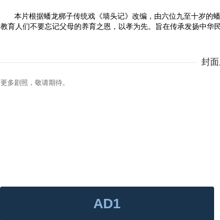
本片根据蟠龙梆子传统戏《墙头记》改编，由六位九至十岁的
教育人们不要忘记父母的养育之恩，以孝为先。旨在传承发扬中华
封面
更多剧照，敬请期待。
AD1