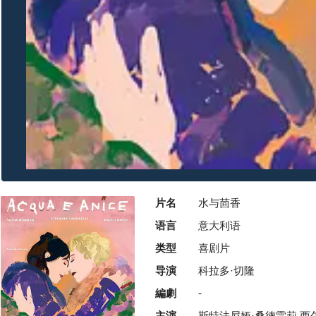
片名
水与茴香
语言
意大利语
类型
喜剧片
导演
科拉多·切隆
編劇
-
主演