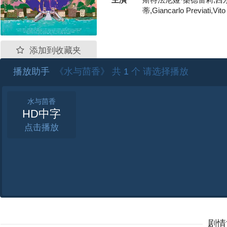
斯特法尼娅·桑德雷莉,西尔
蒂,Giancarlo Previati,Vito
添加到收藏夹
播放助手
《水与茴香》 共
1
个 请选择播放
水与茴香
HD中字
点击
剧情