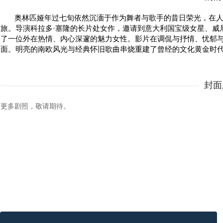
奥林匹娅年过七旬依然沉湎于作为舞者与歌手的昔日荣光，在
旅。导演科拉多·塞隆的长片处女作，邀请到意大利国宝级女星、威
了一位外在热情、内心深邃的魅力女性。影片在调侃与抒情、忧郁
面。明亮的南欧风光与经典怀旧歌曲串烧重建了曾经的文化黄金时
封面
更多剧照，敬请期待。